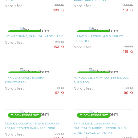
275 Kr
259 Kr
Nordicfeel
Nordicfeel
193 Kr
181 Kr
▼ 30% PRISSÄNKT
▼ 30% PRISSÄNKT
INFINITE SHINE, 15 ML OPI NAGELLACK
LIPSATIN LIPSTICK, 4.5 G INGLOT
LÄPPSTIFT
219 Kr
Nordicfeel
153 Kr
169 Kr
Nordicfeel
118 Kr
▼ 30% PRISSÄNKT
▼ 30% PRISSÄNKT
PINK CLAY MASK, MIQURA
MARULA OIL SHAMPOO, 385 ML OGX
ANSIKTSMASK
SHAMPOO
89 Kr
129 Kr
Nordicfeel
Nordicfeel
62 Kr
90 Kr
▼ 30% PRISSÄNKT
▼ 30% PRISSÄNKT
REDKEN COLOR EXTEND MEGAMASK,
TRIPLE LUXE LONG LASTING
200 ML REDKEN HÅRINPACKNING
NATURALLY MOIST LIPSTICK, 3.4 G
JANE IREDALE LÄPPSTIFT
205 Kr
Nordicfeel