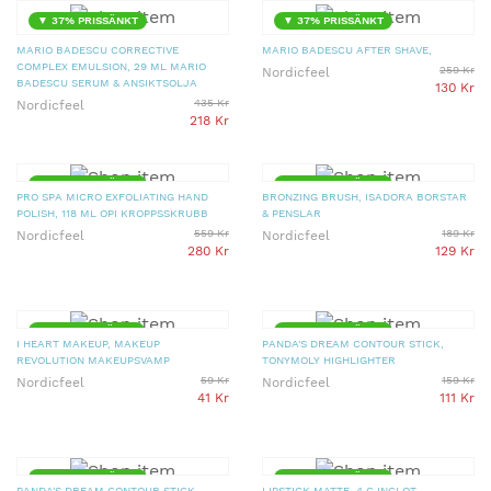
▼ 37% PRISSÄNKT
▼ 37% PRISSÄNKT
MARIO BADESCU CORRECTIVE
MARIO BADESCU AFTER SHAVE,
COMPLEX EMULSION, 29 ML MARIO
259 Kr
Nordicfeel
BADESCU SERUM & ANSIKTSOLJA
130 Kr
435 Kr
Nordicfeel
218 Kr
▼ 37% PRISSÄNKT
▼ 32% PRISSÄNKT
PRO SPA MICRO EXFOLIATING HAND
BRONZING BRUSH, ISADORA BORSTAR
POLISH, 118 ML OPI KROPPSSKRUBB
& PENSLAR
559 Kr
189 Kr
Nordicfeel
Nordicfeel
280 Kr
129 Kr
▼ 31% PRISSÄNKT
▼ 30% PRISSÄNKT
I HEART MAKEUP, MAKEUP
PANDA'S DREAM CONTOUR STICK,
REVOLUTION MAKEUPSVAMP
TONYMOLY HIGHLIGHTER
59 Kr
159 Kr
Nordicfeel
Nordicfeel
41 Kr
111 Kr
▼ 30% PRISSÄNKT
▼ 30% PRISSÄNKT
PANDA'S DREAM CONTOUR STICK,
LIPSTICK MATTE, 4 G INGLOT