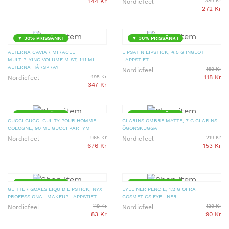
144 Kr
389 Kr
Nordicfeel
272 Kr
▼ 30% PRISSÄNKT
▼ 30% PRISSÄNKT
ALTERNA CAVIAR MIRACLE
LIPSATIN LIPSTICK, 4.5 G INGLOT
MULTIPLYING VOLUME MIST, 141 ML
LÄPPSTIFT
ALTERNA HÅRSPRAY
169 Kr
Nordicfeel
495 Kr
118 Kr
Nordicfeel
347 Kr
▼ 30% PRISSÄNKT
▼ 30% PRISSÄNKT
GUCCI GUCCI GUILTY POUR HOMME
CLARINS OMBRE MATTE, 7 G CLARINS
COLOGNE, 90 ML GUCCI PARFYM
ÖGONSKUGGA
965 Kr
219 Kr
Nordicfeel
Nordicfeel
676 Kr
153 Kr
▼ 30% PRISSÄNKT
▼ 30% PRISSÄNKT
GLITTER GOALS LIQUID LIPSTICK, NYX
EYELINER PENCIL, 1.2 G OFRA
PROFESSIONAL MAKEUP LÄPPSTIFT
COSMETICS EYELINER
119 Kr
129 Kr
Nordicfeel
Nordicfeel
83 Kr
90 Kr