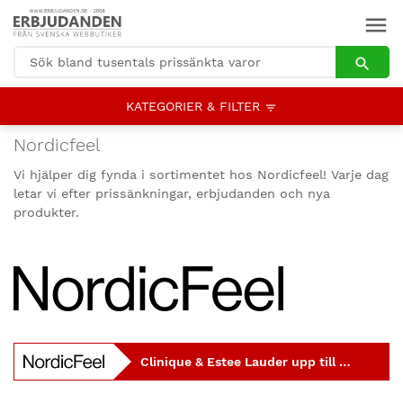
KATEGORIER & FILTER
Nordicfeel
Vi hjälper dig fynda i sortimentet hos Nordicfeel! Varje dag
letar vi efter prissänkningar, erbjudanden och nya
produkter.
Clinique & Estee Lauder upp till 25%.