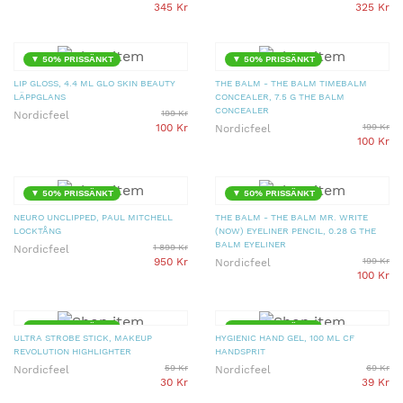
345 Kr
325 Kr
▼ 50% PRISSÄNKT
▼ 50% PRISSÄNKT
LIP GLOSS, 4.4 ML GLO SKIN BEAUTY
THE BALM - THE BALM TIMEBALM
LÄPPGLANS
CONCEALER, 7.5 G THE BALM
CONCEALER
199 Kr
Nordicfeel
100 Kr
199 Kr
Nordicfeel
100 Kr
▼ 50% PRISSÄNKT
▼ 50% PRISSÄNKT
NEURO UNCLIPPED, PAUL MITCHELL
THE BALM - THE BALM MR. WRITE
LOCKTÅNG
(NOW) EYELINER PENCIL, 0.28 G THE
BALM EYELINER
1 899 Kr
Nordicfeel
950 Kr
199 Kr
Nordicfeel
100 Kr
▼ 49% PRISSÄNKT
▼ 43% PRISSÄNKT
ULTRA STROBE STICK, MAKEUP
HYGIENIC HAND GEL, 100 ML CF
REVOLUTION HIGHLIGHTER
HANDSPRIT
59 Kr
69 Kr
Nordicfeel
Nordicfeel
30 Kr
39 Kr