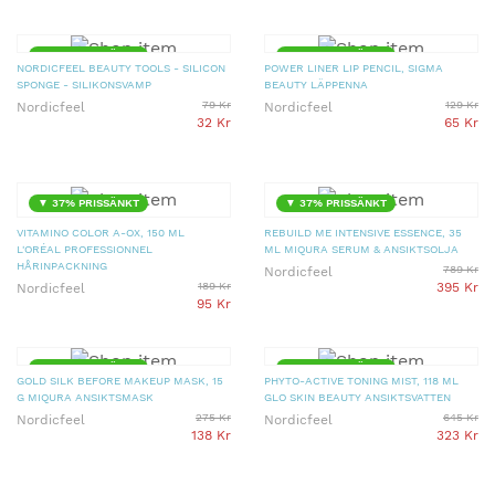
▼ 42% PRISSÄNKT
▼ 37% PRISSÄNKT
NORDICFEEL BEAUTY TOOLS - SILICON
POWER LINER LIP PENCIL, SIGMA
SPONGE - SILIKONSVAMP
BEAUTY LÄPPENNA
79 Kr
129 Kr
Nordicfeel
Nordicfeel
32 Kr
65 Kr
▼ 37% PRISSÄNKT
▼ 37% PRISSÄNKT
VITAMINO COLOR A-OX, 150 ML
REBUILD ME INTENSIVE ESSENCE, 35
L'ORÉAL PROFESSIONNEL
ML MIQURA SERUM & ANSIKTSOLJA
HÅRINPACKNING
789 Kr
Nordicfeel
189 Kr
395 Kr
Nordicfeel
95 Kr
▼ 37% PRISSÄNKT
▼ 37% PRISSÄNKT
GOLD SILK BEFORE MAKEUP MASK, 15
PHYTO-ACTIVE TONING MIST, 118 ML
G MIQURA ANSIKTSMASK
GLO SKIN BEAUTY ANSIKTSVATTEN
275 Kr
645 Kr
Nordicfeel
Nordicfeel
138 Kr
323 Kr