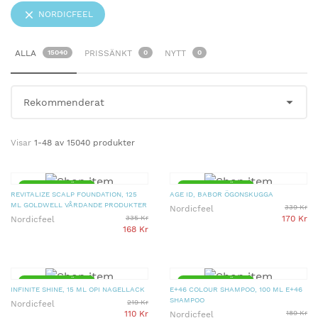
NORDICFEEL
ALLA
15040
PRISSÄNKT
0
NYTT
0
Visar
1-48 av 15040 produkter
▼ 50% PRISSÄNKT
▼ 50% PRISSÄNKT
REVITALIZE SCALP FOUNDATION, 125
AGE ID, BABOR ÖGONSKUGGA
ML GOLDWELL VÅRDANDE PRODUKTER
339 Kr
Nordicfeel
335 Kr
170 Kr
Nordicfeel
168 Kr
▼ 50% PRISSÄNKT
▼ 50% PRISSÄNKT
INFINITE SHINE, 15 ML OPI NAGELLACK
E+46 COLOUR SHAMPOO, 100 ML E+46
SHAMPOO
219 Kr
Nordicfeel
110 Kr
189 Kr
Nordicfeel