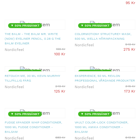
95 Kr
▼ 50% PRISSÄNKT
▼ 50% PRISSÄNKT
THE BALM - THE BALM MR. WRITE
COLORMOTION+ STRUCTURE+ MASK,
(NOW) EYELINER PENCIL, 0.28 G THE
500 ML WELLA HÅRINPACKNING
BALM EYELINER
549 Kr
Nordicfeel
199 Kr
275 Kr
Nordicfeel
100 Kr
▼ 50% PRISSÄNKT
▼ 50% PRISSÄNKT
RETOUCH ME, 30 ML KEVIN MURPHY
EKSPERIENCE, 50 ML REVLON
TILLFÄLLIG FÄRG
PROFESSIONAL VÅRDANDE PRODUKTER
249 Kr
345 Kr
Nordicfeel
Nordicfeel
125 Kr
173 Kr
▼ 50% PRISSÄNKT
▼ 50% PRISSÄNKT
FUDGE XPANDER WHIP CONDITIONER,
VAULT COLOR-LOCK CONDITIONER,
1000 ML FUDGE CONDITIONER -
1000 ML AMIKA CONDITIONER -
BALSAM
BALSAM
689 Kr
649 Kr
Nordicfeel
Nordicfeel