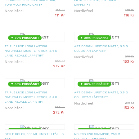
TONYMOLY HIGHLIGHTER
LÄPPSTIFT
159 Kr
165 Kr
Nordicfeel
Nordicfeel
111 Kr
116 Kr
▼ 30% PRISSÄNKT
▼ 30% PRISSÄNKT
TRIPLE LUXE LONG LASTING
ART DESIGN LIPSTICK MATTE, 3.5 G
NATURALLY MOIST LIPSTICK, 3.4 G
COLLISTAR LÄPPSTIFT
JANE IREDALE LÄPPSTIFT
219 Kr
Nordicfeel
389 Kr
153 Kr
Nordicfeel
272 Kr
▼ 30% PRISSÄNKT
▼ 30% PRISSÄNKT
TRIPLE LUXE LONG LASTING
ART DESIGN LIPSTICK MATTE, 3.5 G
NATURALLY MOIST LIPSTICK, 3.4 G
COLLISTAR LÄPPSTIFT
JANE IREDALE LÄPPSTIFT
219 Kr
Nordicfeel
389 Kr
153 Kr
Nordicfeel
272 Kr
▼ 30% PRISSÄNKT
▼ 30% PRISSÄNKT
STYLE COLOR, 150 ML KMS TILLFÄLLIG
NOURISHING SHAMPOO, 250 ML
FÄRG
GOLDWELL SHAMPOO