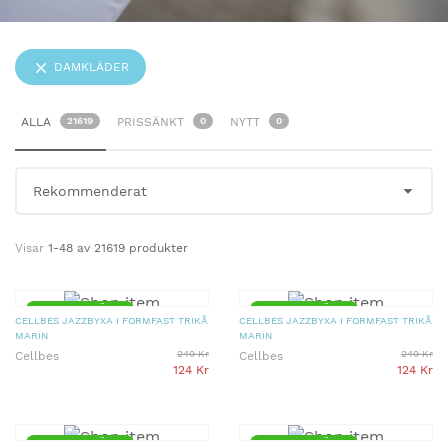
DAMKLÄDER
ALLA
21619
PRISSÄNKT
0
NYTT
0
Visar
1-48 av 21619 produkter
▼ 50% PRISSÄNKT
▼ 50% PRISSÄNKT
CELLBES JAZZBYXA I FORMFAST TRIKÅ
CELLBES JAZZBYXA I FORMFAST TRIKÅ
MARIN
MARIN
249 Kr
249 Kr
Cellbes
Cellbes
124 Kr
124 Kr
▼ 50% PRISSÄNKT
▼ 50% PRISSÄNKT