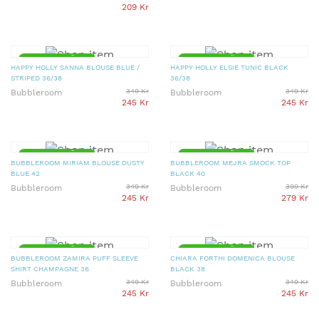
209 Kr
▼ 30% PRISSÄNKT
▼ 30% PRISSÄNKT
HAPPY HOLLY SANNA BLOUSE BLUE /
HAPPY HOLLY ELSIE TUNIC BLACK
STRIPED 36/38
36/38
349 Kr
349 Kr
Bubbleroom
Bubbleroom
245 Kr
245 Kr
▼ 30% PRISSÄNKT
▼ 30% PRISSÄNKT
BUBBLEROOM MIRIAM BLOUSE DUSTY
BUBBLEROOM MEJRA SMOCK TOP
BLUE 42
BLACK 40
349 Kr
399 Kr
Bubbleroom
Bubbleroom
245 Kr
279 Kr
▼ 30% PRISSÄNKT
▼ 30% PRISSÄNKT
BUBBLEROOM ZAMIRA PUFF SLEEVE
CHIARA FORTHI DOMENICA BLOUSE
SHIRT CHAMPAGNE 36
BLACK 38
349 Kr
349 Kr
Bubbleroom
Bubbleroom
245 Kr
245 Kr