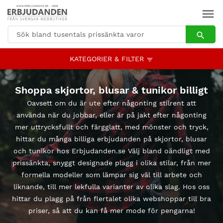
KATEGORIER & FILTER
Shoppa skjortor, blusar & tunikor billigt
Oavsett om du är ute efter någonting stilrent att
använda när du jobbar, eller är på jakt efter någonting
mer uttrycksfullt och färgglatt, med mönster och tryck,
hittar du många billiga erbjudanden på skjortor, blusar
och tunikor hos Erbjudanden.se Välj bland oändligt med
prissänkta, snyggt designade plagg i olika stilar, från mer
formella modeller som lämpar sig väl till arbete och
liknande, till mer lekfulla varianter av olika slag. Hos oss
hittar du plagg på från flertalet olika webshoppar till bra
priser, så att du kan få mer mode för pengarna!