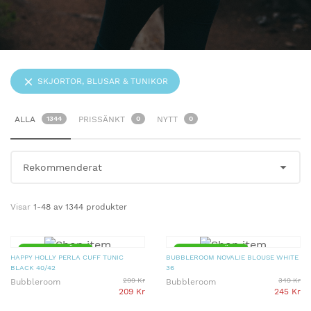
SKJORTOR, BLUSAR & TUNIKOR
ALLA
1344
PRISSÄNKT
0
NYTT
0
Visar
1-48 av 1344 produkter
▼ 30% PRISSÄNKT
▼ 30% PRISSÄNKT
HAPPY HOLLY PERLA CUFF TUNIC
BUBBLEROOM NOVALIE BLOUSE WHITE
BLACK 40/42
36
299 Kr
349 Kr
Bubbleroom
Bubbleroom
209 Kr
245 Kr