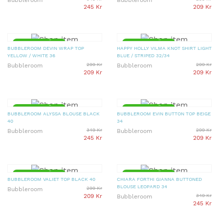
Bubbleroom
Bubbleroom
245 Kr
209 Kr
▼ 30% PRISSÄNKT
▼ 30% PRISSÄNKT
BUBBLEROOM DEVIN WRAP TOP
HAPPY HOLLY VILMA KNOT SHIRT LIGHT
YELLOW / WHITE 36
BLUE / STRIPED 32/34
299 Kr
299 Kr
Bubbleroom
Bubbleroom
209 Kr
209 Kr
▼ 30% PRISSÄNKT
▼ 30% PRISSÄNKT
BUBBLEROOM ALYSSA BLOUSE BLACK
BUBBLEROOM EVIN BUTTON TOP BEIGE
40
34
349 Kr
299 Kr
Bubbleroom
Bubbleroom
245 Kr
209 Kr
▼ 30% PRISSÄNKT
▼ 30% PRISSÄNKT
BUBBLEROOM VALIET TOP BLACK 40
CHIARA FORTHI GIANNA BUTTONED
BLOUSE LEOPARD 34
299 Kr
Bubbleroom
209 Kr
349 Kr
Bubbleroom
245 Kr