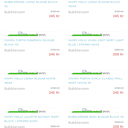
BUBBLEROOM LAVINA BLOUSE BLACK
HAPPY HOLLY LEONA BLOUSE BLACK
42
40/42
349 Kr
349 Kr
Bubbleroom
Bubbleroom
245 Kr
245 Kr
▼ 30% PRISSÄNKT
▼ 30% PRISSÄNKT
CHIARA FORTHI DOMENICA BLOUSE
HAPPY HOLLY VILMA KNOT SHIRT LIGHT
BLACK 40
BLUE / STRIPED 40/42
349 Kr
299 Kr
Bubbleroom
Bubbleroom
245 Kr
209 Kr
▼ 30% PRISSÄNKT
▼ 30% PRISSÄNKT
HAPPY HOLLY LEONA BLOUSE WHITE
CHIARA FORTHI CARLA CLASSIC FRILL
48/50
SHIRT WHITE 38
349 Kr
349 Kr
Bubbleroom
Bubbleroom
245 Kr
245 Kr
▼ 30% PRISSÄNKT
▼ 30% PRISSÄNKT
HAPPY HOLLY JULIETTE SS KNOT SHIRT
BUBBLEROOM IRIDA BLOUSE BLACK 40
BLACK / STRIPED 52/54
299 Kr
Bubbleroom
299 Kr
209 Kr
Bubbleroom