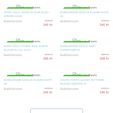
▼ 30% PRISSÄNKT
▼ 30% PRISSÄNKT
HAPPY HOLLY SANNA BLOUSE BLUE /
BUBBLEROOM NOVALIE BLOUSE WHITE
STRIPED 44/46
42
349 Kr
349 Kr
Bubbleroom
Bubbleroom
245 Kr
245 Kr
▼ 30% PRISSÄNKT
▼ 30% PRISSÄNKT
HAPPY HOLLY ATHENA BOW SLEEVE
BUBBLEROOM NICOLE SHIRT
BLOUSE BLACK 32/34
CHAMPAGNE 40
379 Kr
299 Kr
Bubbleroom
Bubbleroom
265 Kr
209 Kr
▼ 30% PRISSÄNKT
▼ 30% PRISSÄNKT
BUBBLEROOM NOVALIE BLOUSE WHITE
CHIARA FORTHI GIANNA BUTTONED
38
BLOUSE LEOPARD 40
349 Kr
349 Kr
Bubbleroom
Bubbleroom
245 Kr
245 Kr