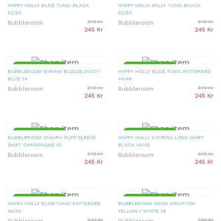
HAPPY HOLLY ELSIE TUNIC BLACK
HAPPY HOLLY MILLY TUNIC BLACK
52/54
52/54
349 Kr
349 Kr
Bubbleroom
Bubbleroom
245 Kr
245 Kr
▼ 30% PRISSÄNKT
▼ 30% PRISSÄNKT
BUBBLEROOM MIRIAM BLOUSE DUSTY
HAPPY HOLLY ELSIE TUNIC PATTERNED
BLUE 34
44/46
349 Kr
349 Kr
Bubbleroom
Bubbleroom
245 Kr
245 Kr
▼ 30% PRISSÄNKT
▼ 30% PRISSÄNKT
BUBBLEROOM ZAMIRA PUFF SLEEVE
HAPPY HOLLY KATRINA LONG SHIRT
SHIRT CHAMPAGNE 42
BLACK 40/42
349 Kr
349 Kr
Bubbleroom
Bubbleroom
245 Kr
245 Kr
▼ 30% PRISSÄNKT
▼ 30% PRISSÄNKT
HAPPY HOLLY ELSIE TUNIC PATTERNED
BUBBLEROOM DEVIN WRAP TOP
40/42
YELLOW / WHITE 38
349 Kr
299 Kr